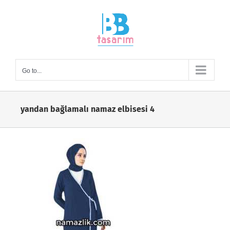
Skip
to
content
Go to...
yandan bağlamalı namaz elbisesi 4