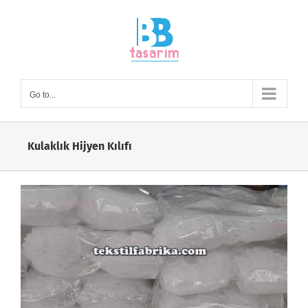
Skip
to
content
Go to...
Kulaklık Hijyen Kılıfı