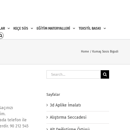
LAR
KEÇE SÜS
EĞİTİM MATERYALLERİ
TEKSTİL BASKI
Home
Kumaş Sosis Bigudi
Search
for:
Sayfalar
3d Aplike İmalatı
Saçınızı
tim.
Alıştırma Seccadesi
ada telefon ile
rdir. 90 212 545
Alt Değiştirme Örtüsü