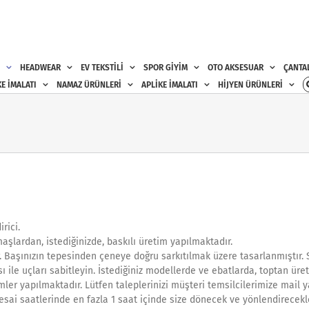
HEADWEAR
EV TEKSTİLİ
SPOR GİYİM
OTO AKSESUAR
ÇANTA
E İMALATI
NAMAZ ÜRÜNLERİ
APLİKE İMALATI
HİJYEN ÜRÜNLERİ
rici.
maşlardan, istediğinizde, baskılı üretim yapılmaktadır.
ir. Başınızın tepesinden çeneye doğru sarkıtılmak üzere tasarlanmıştır. 
ası ile uçları sabitleyin. İstediğiniz modellerde ve ebatlarda, toptan üre
mler yapılmaktadır. Lütfen taleplerinizi müşteri temsilcilerimize mail y
sai saatlerinde en fazla 1 saat içinde size dönecek ve yönlendirecekle