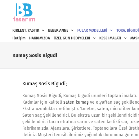
Skip
to
content
KIRLENT, YASTIK
BEBEK ANNE
FULAR MODELLERİ
TOKA, BİGUDİ
İletişim
HAKKIMIZDA
ÖZEL GÜN HEDİYELERİ
KESE İMALATI
MASK
Kumaş Sosis Bigudi
Kumaş Sosis Bigudi
;
Kumaş Sosis Bigudi, Kumaş bigudi ürünleri toptan imalatı.
Kadınlar için kaliteli
saten kumaş
ve elyaftan saç şekillendi
Ekstra uzunlukta üretilmiştir. 1.metre, saten, microfiber ku
Saten saç Şekillendirici. Bu ekstra uzun bir şekillendiricid
şekillendirici tacın etrafına sarın ve saten lastikli saç tok
Fabrikamızda, Ajanslara, Şirketlere, Toptancılara Özel üreti
iletiniz. Müşteri temsilcilerimiz yoğunluk durumuna göre me