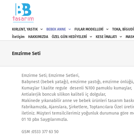
Skip
to
content
KIRLENT, YASTIK
BEBEK ANNE
FULAR MODELLERİ
TOKA, BİGUDİ
İletişim
HAKKIMIZDA
ÖZEL GÜN HEDİYELERİ
KESE İMALATI
MASK
Emzirme Seti
Emzirme Seti; Emzirme Setleri,
Babynest (bebek yatağı), emzirme yastığı, emzirme önlüğü,
Kumaşlar 1.kalite regule desenli %100 pamuklu kumaşlar,
Antialerjik boncuk silikon kaliteli iç dolgular,
Makinede yıkanabilir anne ve bebek ürünleri tasarım baskı 
Fabrikamızda, Ajanslara, Şirketlere, Toptancılara Özel üreti
iletiniz. Müşteri temsilcilerimiz yoğunluk durumuna göre m
01 10 pbx Saygılarımızla.
GSM :0533 377 63 50