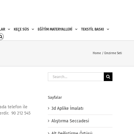
LAR
KEÇE SÜS
EĞİTİM MATERYALLERİ
TEKSTİL BASKI
Home
Emzirme Seti
Search
for:
Sayfalar
ada telefon ile
3d Aplike İmalatı
rdir. 90 212 545
Alıştırma Seccadesi
Alt Değiştirme Örtüsü