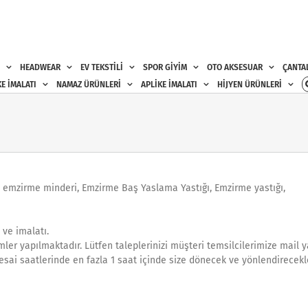
HEADWEAR
EV TEKSTİLİ
SPOR GİYİM
OTO AKSESUAR
ÇANTA
E İMALATI
NAMAZ ÜRÜNLERİ
APLİKE İMALATI
HİJYEN ÜRÜNLERİ
 emzirme minderi, Emzirme Baş Yaslama Yastığı, Emzirme yastığı,
ve imalatı.
mler yapılmaktadır. Lütfen taleplerinizi müşteri temsilcilerimize mail y
esai saatlerinde en fazla 1 saat içinde size dönecek ve yönlendirecekle