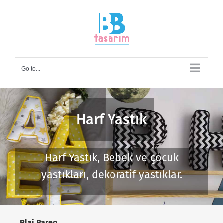
Skip
to
content
Go to...
Harf Yastık
Harf Yastık, Bebek ve çocuk
yastıkları, dekoratif yastıklar.
Plaj Pareo