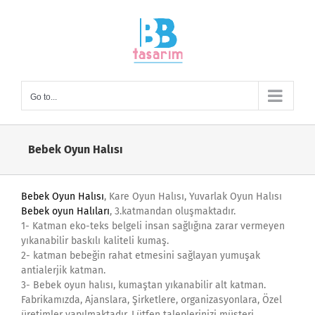
Skip
to
content
Go to...
Bebek Oyun Halısı
Bebek Oyun Halısı
, Kare Oyun Halısı, Yuvarlak Oyun Halısı
Bebek oyun Halıları
, 3.katmandan oluşmaktadır.
1- Katman eko-teks belgeli insan sağlığına zarar vermeyen
yıkanabilir baskılı kaliteli kumaş.
2- katman bebeğin rahat etmesini sağlayan yumuşak
antialerjik katman.
3- Bebek oyun halısı, kumaştan yıkanabilir alt katman.
Fabrikamızda, Ajanslara, Şirketlere, organizasyonlara, Özel
üretimler yapılmaktadır. Lütfen taleplerinizi müşteri