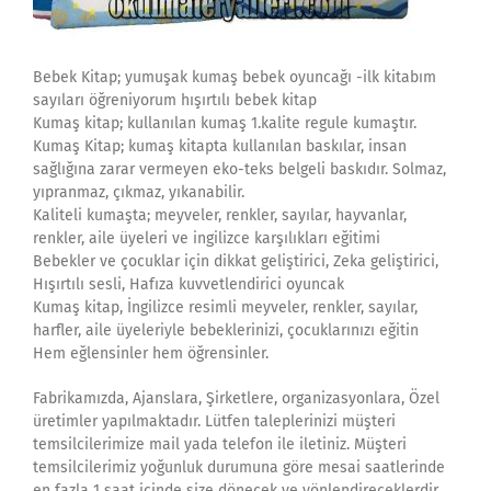
Bebek Kitap; yumuşak kumaş bebek oyuncağı -ilk kitabım
sayıları öğreniyorum hışırtılı bebek kitap
Kumaş kitap; kullanılan kumaş 1.kalite regule kumaştır.
Kumaş Kitap; kumaş kitapta kullanılan baskılar, insan
sağlığına zarar vermeyen eko-teks belgeli baskıdır. Solmaz,
yıpranmaz, çıkmaz, yıkanabilir.
Kaliteli kumaşta; meyveler, renkler, sayılar, hayvanlar,
renkler, aile üyeleri ve ingilizce karşılıkları eğitimi
Bebekler ve çocuklar için dikkat geliştirici, Zeka geliştirici,
Hışırtılı sesli, Hafıza kuvvetlendirici oyuncak
Kumaş kitap, İngilizce resimli meyveler, renkler, sayılar,
harfler, aile üyeleriyle bebeklerinizi, çocuklarınızı eğitin
Hem eğlensinler hem öğrensinler.
Fabrikamızda, Ajanslara, Şirketlere, organizasyonlara, Özel
üretimler yapılmaktadır. Lütfen taleplerinizi müşteri
temsilcilerimize mail yada telefon ile iletiniz. Müşteri
temsilcilerimiz yoğunluk durumuna göre mesai saatlerinde
en fazla 1 saat içinde size dönecek ve yönlendireceklerdir.