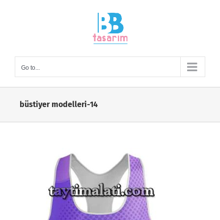
Skip
to
content
Go to...
büstiyer modelleri-14