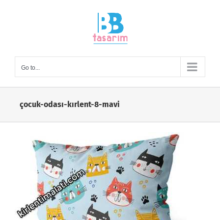
Skip
to
content
Go to...
çocuk-odası-kırlent-8-mavi