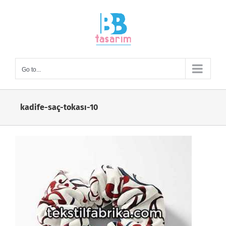
Skip
to
content
Go to...
kadife-saç-tokası-10