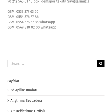
90 212 545 01 10 pbx demspor tekstil Saygılarımızla.
GSM :0533 377 63 50
GSM :0554 576 67 86
GSM: 0554 576 67 85 whatsapp
GSM :0549 810 02 00 whatsapp
Search
for:
Sayfalar
3d Aplike İmalatı
Alıştırma Seccadesi
Alt Değiştirme Örtüsü