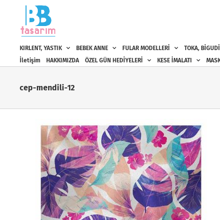
Skip
to
content
KIRLENT, YASTIK
BEBEK ANNE
FULAR MODELLERİ
TOKA, BİGUDİ
İletişim
HAKKIMIZDA
ÖZEL GÜN HEDİYELERİ
KESE İMALATI
MASK
cep-mendili-12