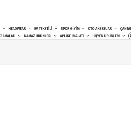
HEADWEAR
EV TEKSTİLİ
SPOR GİYİM
OTO AKSESUAR
ÇANTA
E İMALATI
NAMAZ ÜRÜNLERİ
APLİKE İMALATI
HİJYEN ÜRÜNLERİ