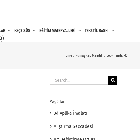
LAR
KEÇE SÜS
EĞİTİM MATERYALLERİ
TEKSTİL BASKI
Home
Kumaş cep Mendili
cep-mendili-12
Search
for:
Sayfalar
3d Aplike İmalatı
Alıştırma Seccadesi
Alt Değiştirme Örtüsü