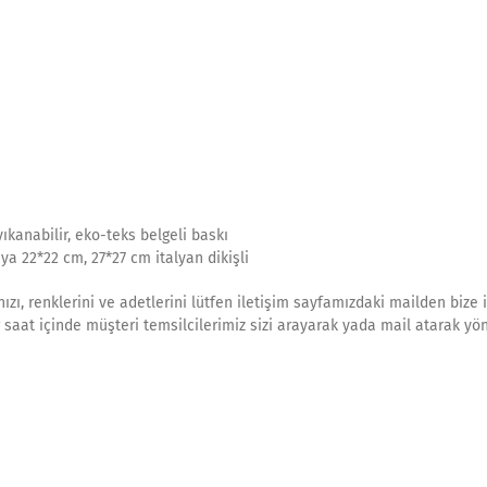
ıkanabilir, eko-teks belgeli baskı
a 22*22 cm, 27*27 cm italyan dikişli
ı, renklerini ve adetlerini lütfen iletişim sayfamızdaki mailden bize il
 saat içinde müşteri temsilcilerimiz sizi arayarak yada mail atarak yön