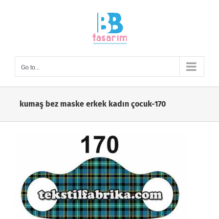
Skip
to
content
Go to...
kumaş bez maske erkek kadın çocuk-170