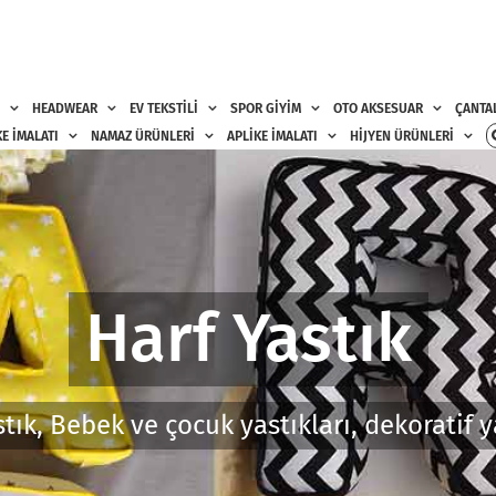
HEADWEAR
EV TEKSTİLİ
SPOR GİYİM
OTO AKSESUAR
ÇANTA
E İMALATI
NAMAZ ÜRÜNLERİ
APLİKE İMALATI
HİJYEN ÜRÜNLERİ
Harf Yastık
tık, Bebek ve çocuk yastıkları, dekoratif y