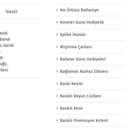
Anı Örtüsü Battaniye
Tekstil
Anneler Günü Hediyelik
bandı
Aplike İmalatı
 bandı
u bandı
Atıştırma Çantası
ı
dı
Babalar Günü Hediyeleri
lüğü
skesi
Bağlamalı Namaz Elbisesi
Baskı Kesim
Baskılı Boyun Cüzdanı
Baskılı Kese
Baskılı Promosyon Kırlent