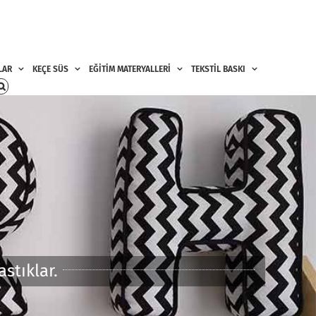
LAR
KEÇE SÜS
EĞİTİM MATERYALLERİ
TEKSTİL BASKI
astıklar.