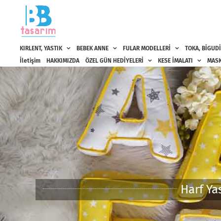
Skip
to
content
KIRLENT, YASTIK
BEBEK ANNE
FULAR MODELLERİ
TOKA, BİGUDİ
İletişim
HAKKIMIZDA
ÖZEL GÜN HEDİYELERİ
KESE İMALATI
MASK
Harf Yas