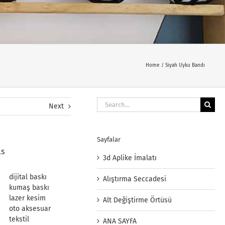
Home
Siyah Uyku Bandı
Search
Next
for:
Sayfalar
ls
3d Aplike İmalatı
dijital baskı
Alıştırma Seccadesi
kumaş baskı
lazer kesim
Alt Değiştirme Örtüsü
oto aksesuar
tekstil
ANA SAYFA