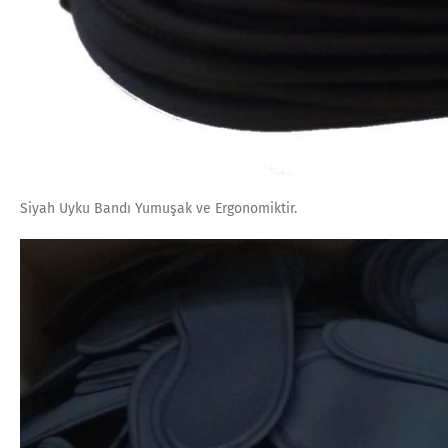
Siyah Uyku Bandı Yumuşak ve Ergonomiktir.