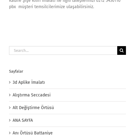
Kadife Şişe Kılıfı imalatı ile ilgili taleplerinizi 0212 5450110
pbx müşteri temsilcilerimize ulaşabilirsiniz.
Search
for:
Sayfalar
3d Aplike İmalatı
Alıştırma Seccadesi
Alt Değiştirme Örtüsü
ANA SAYFA
Anı Örtüsü Battaniye