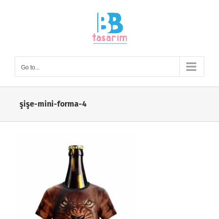
Skip
to
content
Go to...
şişe-mini-forma-4