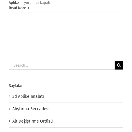
3d
Aplike
|
yorumlar kapalı
Aplike
Read More
İmalatı
için
Search
for:
Sayfalar
3d Aplike İmalatı
Alıştırma Seccadesi
Alt Değiştirme Örtüsü