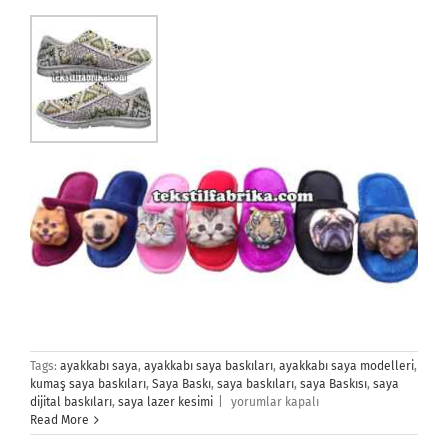
Tags:
ayakkabı saya
,
ayakkabı saya baskıları
,
ayakkabı saya modelleri
,
kumaş saya baskıları
,
Saya Baskı
,
saya baskıları
,
saya Baskısı
,
saya
Saya
dijital baskıları
,
saya lazer kesimi
|
yorumlar kapalı
Baskı
Read More
ve