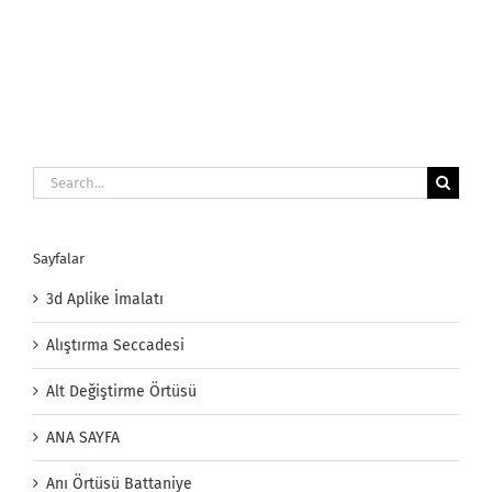
Kesimi
için
Search
for:
Sayfalar
3d Aplike İmalatı
Alıştırma Seccadesi
Alt Değiştirme Örtüsü
ANA SAYFA
Anı Örtüsü Battaniye