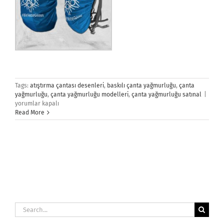
Tags:
atıştırma çantası desenleri
,
baskılı çanta yağmurluğu
,
çanta
Çant
yağmurluğu
,
çanta yağmurluğu modelleri
,
çanta yağmurluğu satınal
|
Yağm
yorumlar kapalı
için
Read More
Search
for: