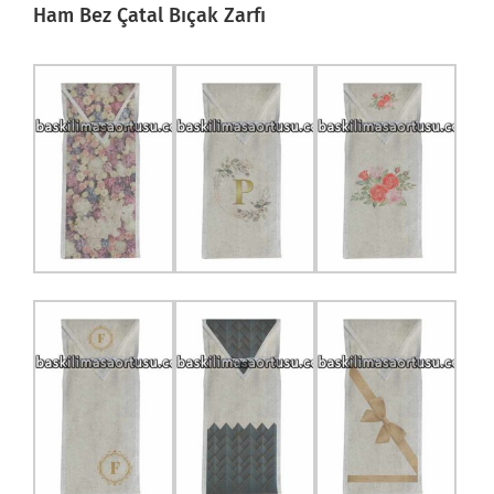
Ham Bez Çatal Bıçak Zarfı