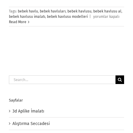
Tags:
bebek havlu
,
bebek havluları
,
bebek havlusu
,
bebek havlusu al
,
Bebek
bebek havlusu imalatı
,
bebek havlusu modelleri
|
yorumlar kapalı
Havlusu
Read More
için
Search
for:
Sayfalar
3d Aplike İmalatı
Alıştırma Seccadesi