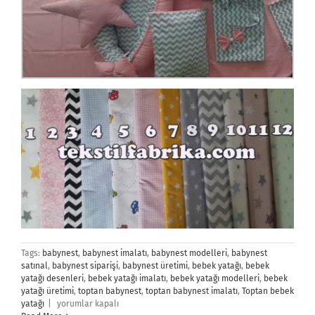
Tags:
babynest
,
babynest imalatı
,
babynest modelleri
,
babynest
satınal
,
babynest siparişi
,
babynest üretimi
,
bebek yatağı
,
bebek
yatağı desenleri
,
bebek yatağı imalatı
,
bebek yatağı modelleri
,
bebek
yatağı üretimi
,
toptan babynest
,
toptan babynest imalatı
,
Toptan bebek
Bebek
yatağı
|
yorumlar kapalı