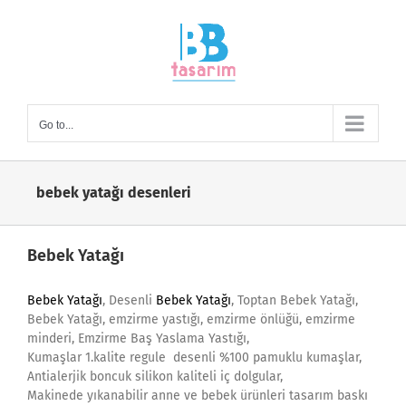
Skip
to
content
Go to...
bebek yatağı desenleri
Bebek Yatağı
Bebek Yatağı
, Desenli
Bebek Yatağı
, Toptan Bebek Yatağı,
Bebek Yatağı, emzirme yastığı, emzirme önlüğü, emzirme
minderi, Emzirme Baş Yaslama Yastığı,
Kumaşlar 1.kalite regule desenli %100 pamuklu kumaşlar,
Antialerjik boncuk silikon kaliteli iç dolgular,
Makinede yıkanabilir anne ve bebek ürünleri tasarım baskı