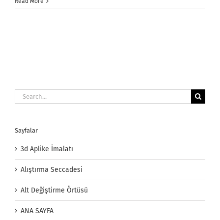
Yatağı
Read More
için
Search
for:
Sayfalar
3d Aplike İmalatı
Alıştırma Seccadesi
Alt Değiştirme Örtüsü
ANA SAYFA