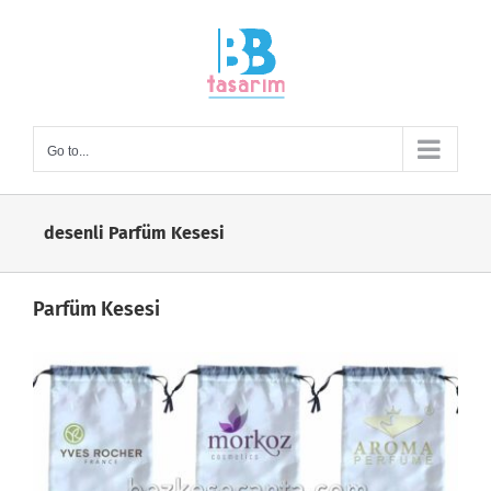
Skip
to
content
Go to...
desenli Parfüm Kesesi
Parfüm Kesesi