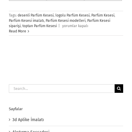
Tags:
desenli Parfüm Kesesi
,
logolu Parfüm Kesesi
,
Parfüm Kesesi
,
Parfüm Kesesi imalatı
,
Parfüm Kesesi modelleri
,
Parfüm Kesesi
Parfüm
siparişi
,
toptan Parfüm Kesesi
|
yorumlar kapalı
Kesesi
Read More
için
Search
for:
Sayfalar
3d Aplike İmalatı