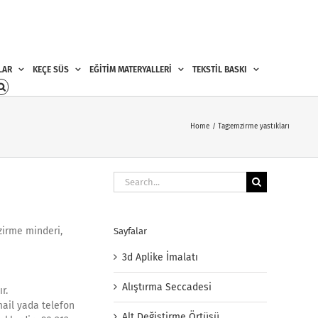
LAR
KEÇE SÜS
EĞİTİM MATERYALLERİ
TEKSTİL BASKI
Home
Tag:
emzirme yastıkları
Search
for:
mzirme minderi,
Sayfalar
3d Aplike İmalatı
Alıştırma Seccadesi
r.
mail yada telefon
Alt Değiştirme Örtüsü