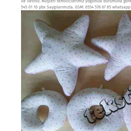
ile iletiniz. Müşteri temsilcilerimiz yoğunluk durumuna gör
545 01 10 pbx Saygılarımızla. GSM: 0554 576 67 85 whatsapp