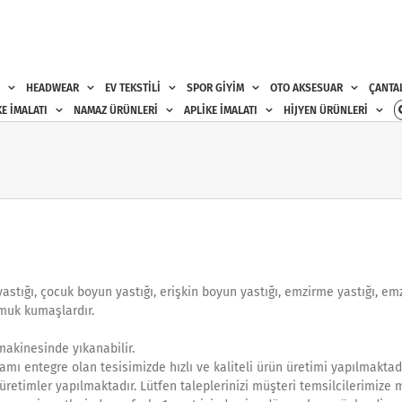
HEADWEAR
EV TEKSTİLİ
SPOR GİYİM
OTO AKSESUAR
ÇANTA
E İMALATI
NAMAZ ÜRÜNLERİ
APLİKE İMALATI
HİJYEN ÜRÜNLERİ
n yastığı, çocuk boyun yastığı, erişkin boyun yastığı, emzirme yastığı, e
amuk kumaşlardır.
 makinesinde yıkanabilir.
amı entegre olan tesisimizde hızlı ve kaliteli ürün üretimi yapılmaktadı
 üretimler yapılmaktadır. Lütfen taleplerinizi müşteri temsilcilerimize 