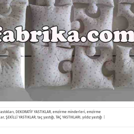
astıkları
,
DEKORATİF YASTIKLAR
,
emzirme minderleri
,
emzirme
Bebek
lar
,
ŞEKİLLİ YASTIKLAR
,
taç yastığı
,
TAÇ YASTIKLARI
,
yıldız yastığı
|
Yastıkları
için