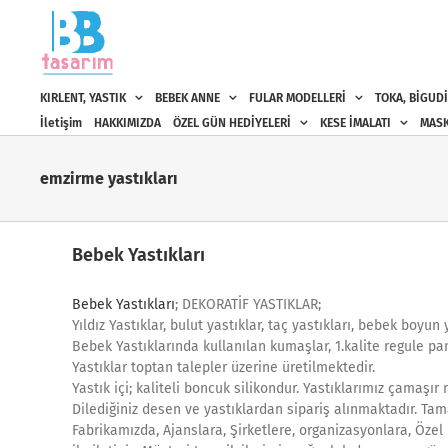
Skip
to
content
KIRLENT, YASTIK
BEBEK ANNE
FULAR MODELLERİ
TOKA, BİGUDİ
İletişim
HAKKIMIZDA
ÖZEL GÜN HEDİYELERİ
KESE İMALATI
MASK
emzirme yastıkları
Bebek Yastıkları
Bebek Yastıkları
; DEKORATİF YASTIKLAR;
Yıldız Yastıklar, bulut yastıklar, taç yastıkları, bebek boyu
Bebek Yastıklarında kullanılan kumaşlar, 1.kalite regule p
Yastıklar toptan talepler üzerine üretilmektedir.
Yastık içi; kaliteli boncuk silikondur. Yastıklarımız çamaşır
Dilediğiniz desen ve yastıklardan sipariş alınmaktadır. Tam
Fabrikamızda, Ajanslara, Şirketlere, organizasyonlara, Özel