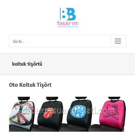
Skip
to
content
Go to...
koltuk tişörtü
Oto Koltuk Tişört