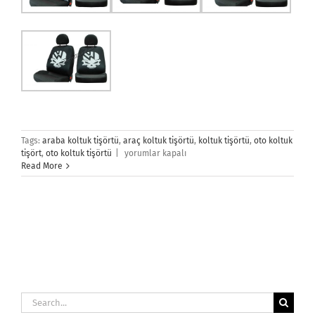
Tags:
araba koltuk tişörtü
,
araç koltuk tişörtü
,
koltuk tişörtü
,
oto koltuk
Oto
tişört
,
oto koltuk tişörtü
|
yorumlar kapalı
Koltuk
Read More
Tişört
için
Search
for: