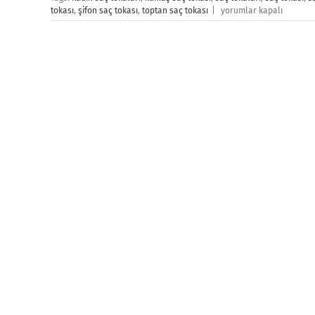
Saç
tokası
,
şifon saç tokası
,
toptan saç tokası
|
yorumlar kapalı
Tokası
için