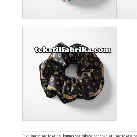
Tags:
kadın saç tokaları
,
kumaş saç tokası
,
saç tokaları
,
saç tokası
,
s