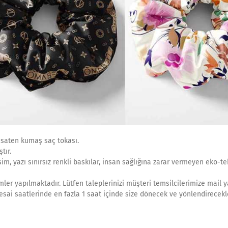
n saten kumaş saç tokası.
tır.
im, yazı sınırsız renkli baskılar, insan sağlığına zarar vermeyen eko-te
mler yapılmaktadır. Lütfen taleplerinizi müşteri temsilcilerimize mail y
esai saatlerinde en fazla 1 saat içinde size dönecek ve yönlendirecekle