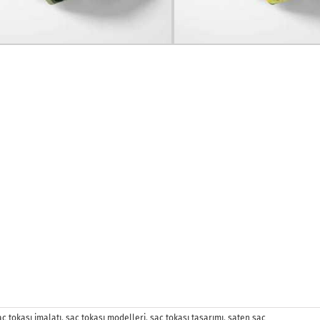
aç tokası imalatı
,
saç tokası modelleri
,
saç tokası tasarımı
,
saten saç