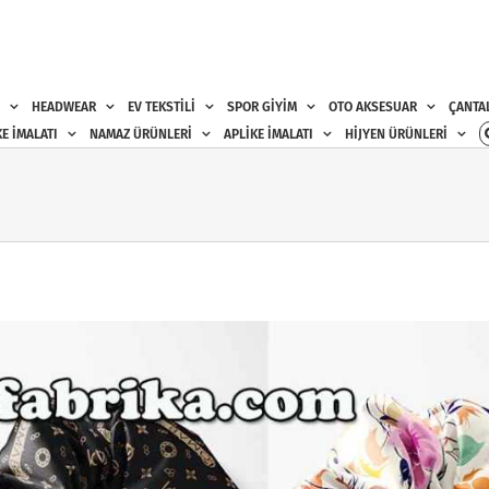
HEADWEAR
EV TEKSTİLİ
SPOR GİYİM
OTO AKSESUAR
ÇANTA
E İMALATI
NAMAZ ÜRÜNLERİ
APLİKE İMALATI
HİJYEN ÜRÜNLERİ