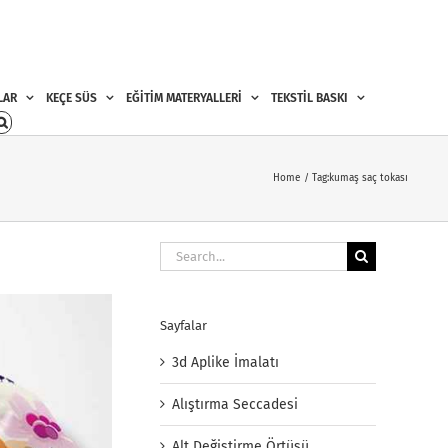
LAR
KEÇE SÜS
EĞİTİM MATERYALLERİ
TEKSTİL BASKI
Home
Tag:
kumaş saç tokası
Search
for:
Sayfalar
3d Aplike İmalatı
Alıştırma Seccadesi
Alt Değiştirme Örtüsü