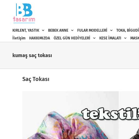
Skip
to
content
KIRLENT, YASTIK
BEBEK ANNE
FULAR MODELLERİ
TOKA, BİGUDİ
İletişim
HAKKIMIZDA
ÖZEL GÜN HEDİYELERİ
KESE İMALATI
MASK
kumaş saç tokası
Saç Tokası