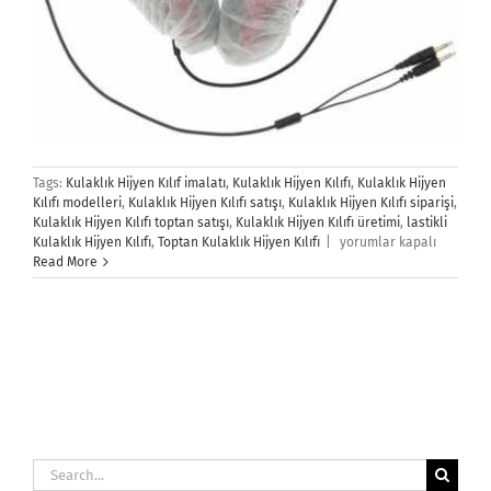
Tags:
Kulaklık Hijyen Kılıf imalatı
,
Kulaklık Hijyen Kılıfı
,
Kulaklık Hijyen
Kılıfı modelleri
,
Kulaklık Hijyen Kılıfı satışı
,
Kulaklık Hijyen Kılıfı siparişi
,
Kulaklık Hijyen Kılıfı toptan satışı
,
Kulaklık Hijyen Kılıfı üretimi
,
lastikli
Kulaklık
Kulaklık Hijyen Kılıfı
,
Toptan Kulaklık Hijyen Kılıfı
|
yorumlar kapalı
Hijyen
Read More
Kılıfı
için
Search