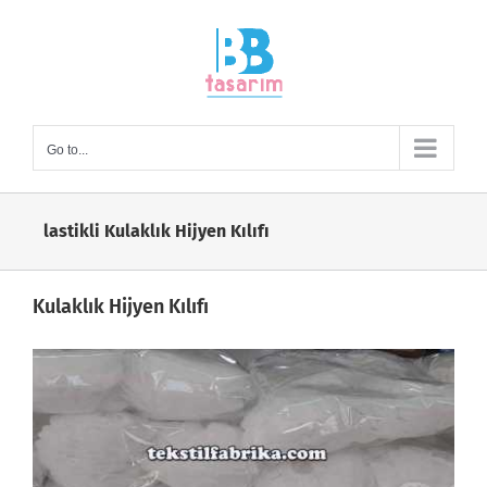
Skip
to
content
Go to...
lastikli Kulaklık Hijyen Kılıfı
Kulaklık Hijyen Kılıfı