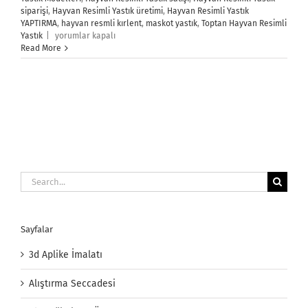
siparişi
,
Hayvan Resimli Yastık üretimi
,
Hayvan Resimli Yastık
YAPTIRMA
,
hayvan resmli kırlent
,
maskot yastık
,
Toptan Hayvan Resimli
Hayvan
Yastık
|
yorumlar kapalı
Resimli
Read More
Yastık
için
Search
for:
Sayfalar
3d Aplike İmalatı
Alıştırma Seccadesi