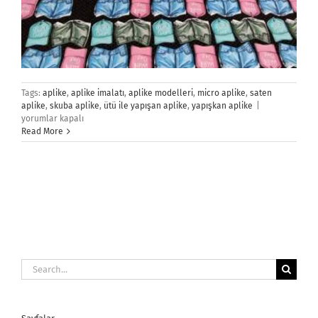
Tags:
aplike
,
aplike imalatı
,
aplike modelleri
,
micro aplike
,
saten
Aplike
aplike
,
skuba aplike
,
ütü ile yapışan aplike
,
yapışkan aplike
|
İmalatı
yorumlar kapalı
için
Read More
Search
for: