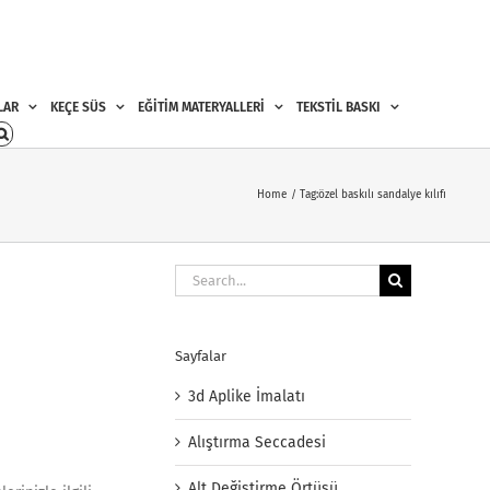
LAR
KEÇE SÜS
EĞİTİM MATERYALLERİ
TEKSTİL BASKI
Home
Tag:
özel baskılı sandalye kılıfı
Search
for:
Sayfalar
3d Aplike İmalatı
Alıştırma Seccadesi
Alt Değiştirme Örtüsü