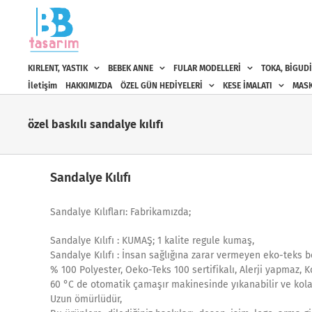
Skip
to
content
KIRLENT, YASTIK
BEBEK ANNE
FULAR MODELLERİ
TOKA, BİGUDİ
İletişim
HAKKIMIZDA
ÖZEL GÜN HEDİYELERİ
KESE İMALATI
MASK
özel baskılı sandalye kılıfı
Sandalye Kılıfı
Sandalye Kılıfları: Fabrikamızda;
Sandalye Kılıfı : KUMAŞ; 1 kalite regule kumaş,
Sandalye Kılıfı : İnsan sağlığına zarar vermeyen eko-teks be
% 100 Polyester, Oeko-Teks 100 sertifikalı, Alerji yapmaz, 
60 °C de otomatik çamaşır makinesinde yıkanabilir ve kolay k
Uzun ömürlüdür,