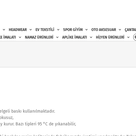
HEADWEAR
EV TEKSTİLİ
SPOR GİYİM
OTO AKSESUAR
ÇANTA
E İMALATI
NAMAZ ÜRÜNLERİ
APLİKE İMALATI
HİJYEN ÜRÜNLERİ
lgeli baskı kullanılmaktadır.
Kokusuz,
urur. Bazı tipleri 95 °C de yıkanabilir,