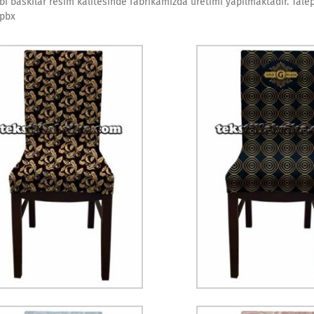
ibi baskılar resim kalitesinde fabrikamızda üretimi yapılmaktadır. Taleple
 pbx