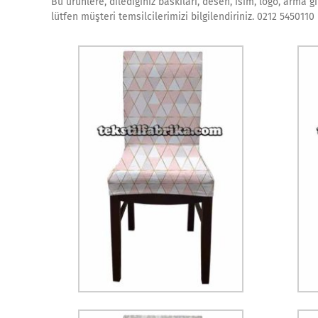
Bu ürünlere, dilediğiniz baskıları, desen, isim, logo, arma g
lütfen müşteri temsilcilerimizi bilgilendiriniz. 0212 5450110