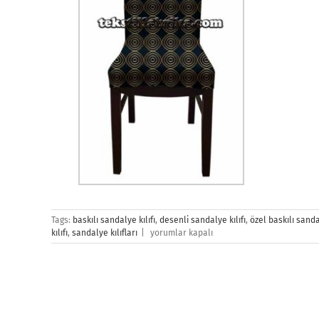
Tags:
baskılı sandalye kılıfı
,
desenli sandalye kılıfı
,
özel baskılı sandal
Sandalye
kılıfı
,
sandalye kılıfları
|
yorumlar kapalı
Kılıfı
için