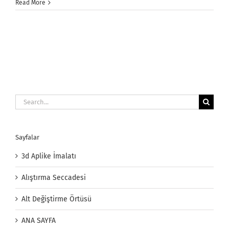
Yatak
Read More
Koruyucu
için
Search
for:
Sayfalar
3d Aplike İmalatı
Alıştırma Seccadesi
Alt Değiştirme Örtüsü
ANA SAYFA