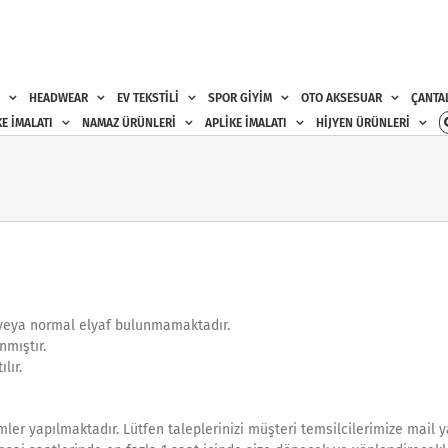
HEADWEAR
EV TEKSTİLİ
SPOR GİYİM
OTO AKSESUAR
ÇANTA
E İMALATI
NAMAZ ÜRÜNLERİ
APLİKE İMALATI
HİJYEN ÜRÜNLERİ
ım veya normal elyaf bulunmamaktadır.
nmıştır.
lır.
mler yapılmaktadır. Lütfen taleplerinizi müşteri temsilcilerimize mail y