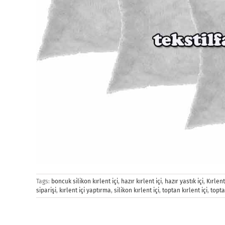
Tags:
boncuk silikon kırlent içi
,
hazır kırlent içi
,
hazır yastık içi
,
Kırlent
siparişi
,
kırlent içi yaptırma
,
silikon kırlent içi
,
toptan kırlent içi
,
topta