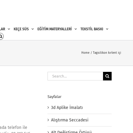
LAR
KEÇE SÜS
EĞİTİM MATERYALLERİ
TEKSTİL BASKI
Home
Tag:
silikon kırlent içi
Search
for:
Sayfalar
3d Aplike İmalatı
Alıştırma Seccadesi
ada telefon ile
Alt Değiştirme Örtüsü