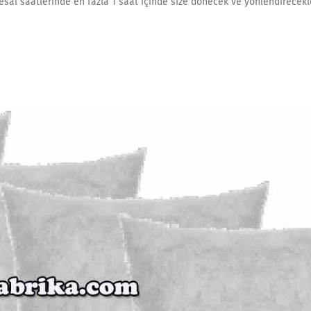
esai saatlerinde en fazla 1 saat içinde size dönecek ve yönlendirecekle