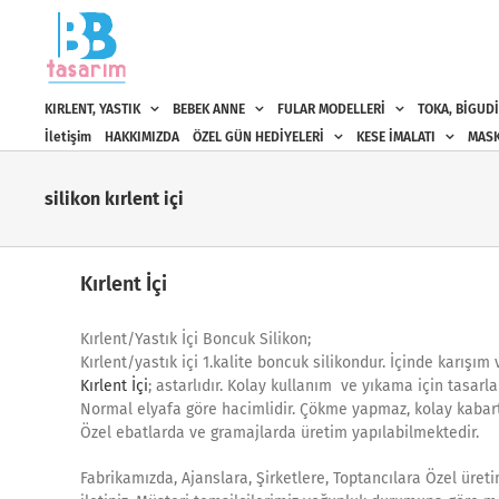
Skip
to
content
KIRLENT, YASTIK
BEBEK ANNE
FULAR MODELLERİ
TOKA, BİGUDİ
İletişim
HAKKIMIZDA
ÖZEL GÜN HEDİYELERİ
KESE İMALATI
MASK
silikon kırlent içi
Kırlent İçi
Kırlent/Yastık İçi Boncuk Silikon;
Kırlent/yastık içi 1.kalite boncuk silikondur. İçinde karış
Kırlent İ
çi
; astarlıdır. Kolay kullanım ve yıkama için tasarla
Normal elyafa göre hacimlidir. Çökme yapmaz, kolay kabartı
Özel ebatlarda ve gramajlarda üretim yapılabilmektedir.
Fabrikamızda, Ajanslara, Şirketlere, Toptancılara Özel üreti