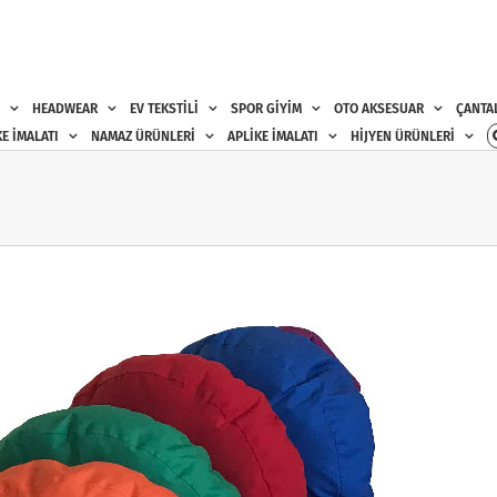
HEADWEAR
EV TEKSTİLİ
SPOR GİYİM
OTO AKSESUAR
ÇANTA
E İMALATI
NAMAZ ÜRÜNLERİ
APLİKE İMALATI
HİJYEN ÜRÜNLERİ