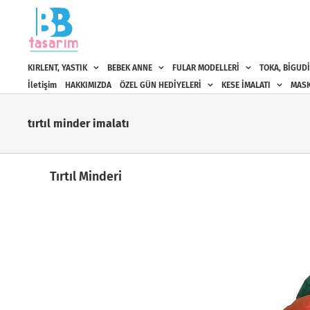
Skip
to
content
KIRLENT, YASTIK
BEBEK ANNE
FULAR MODELLERİ
TOKA, BİGUDİ
İletişim
HAKKIMIZDA
ÖZEL GÜN HEDİYELERİ
KESE İMALATI
MASK
tırtıl minder imalatı
Tırtıl Minderi