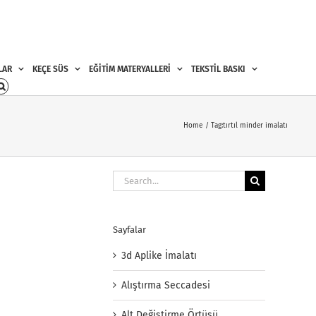
LAR
KEÇE SÜS
EĞİTİM MATERYALLERİ
TEKSTİL BASKI
Home
Tag:
tırtıl minder imalatı
Search
for:
Sayfalar
3d Aplike İmalatı
Alıştırma Seccadesi
Alt Değiştirme Örtüsü