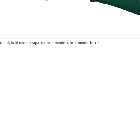
Tırtıl
atınal
,
tırtıl minder siparişi
,
tırtıl minderi
,
tırtıl minderleri
|
Minderi
için