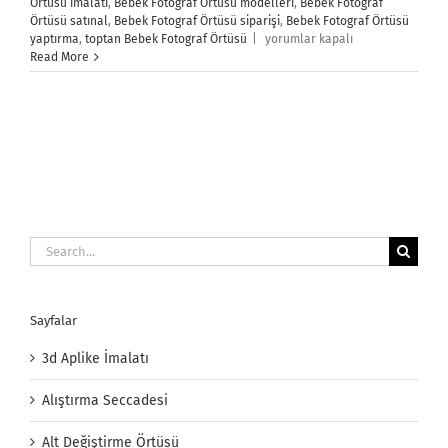
Örtüsü imalatı
,
Bebek Fotograf Örtüsü modelleri
,
Bebek Fotograf
Örtüsü satınal
,
Bebek Fotograf Örtüsü siparişi
,
Bebek Fotograf Örtüsü
Bebek
yaptırma
,
toptan Bebek Fotograf Örtüsü
|
yorumlar kapalı
Fotoğraf
Read More
Örtüsü
için
Search
for:
Sayfalar
3d Aplike İmalatı
Alıştırma Seccadesi
Alt Değiştirme Örtüsü