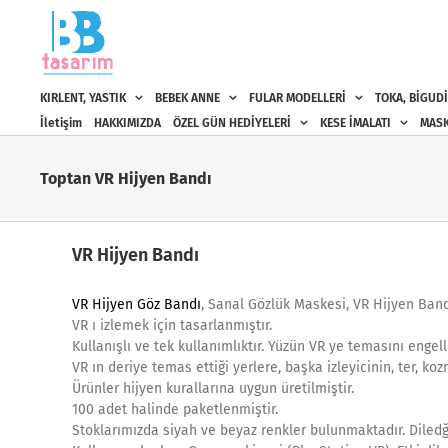
Skip
to
content
KIRLENT, YASTIK
BEBEK ANNE
FULAR MODELLERİ
TOKA, BİGUDİ
İletişim
HAKKIMIZDA
ÖZEL GÜN HEDİYELERİ
KESE İMALATI
MASK
Toptan VR Hijyen Bandı
VR Hijyen Bandı
VR Hijyen Göz Bandı
, Sanal Gözlük Maskesi, VR Hijyen Ban
VR ı izlemek için tasarlanmıştır.
Kullanışlı ve tek kullanımlıktır. Yüzün VR ye temasını engelle
VR ın deriye temas ettiği yerlere, başka izleyicinin, ter, koz
Ürünler hijyen kurallarına uygun üretilmiştir.
100 adet halinde paketlenmiştir.
Stoklarımızda siyah ve beyaz renkler bulunmaktadır. Diledğ