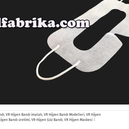
ndı
,
VR Hijyen Bandı imalatı
,
VR Hijyen Bandı Modelleri
,
VR Hijyen
VR
ijyen Bandı üretimi
,
VR Hijyen Göz Bandı
,
VR Hijyen Maskesi
|
Hijyen