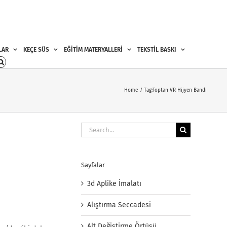
LAR
KEÇE SÜS
EĞİTİM MATERYALLERİ
TEKSTİL BASKI
Home
Tag:
Toptan VR Hijyen Bandı
Search
for:
Sayfalar
3d Aplike İmalatı
Alıştırma Seccadesi
Alt Değiştirme Örtüsü