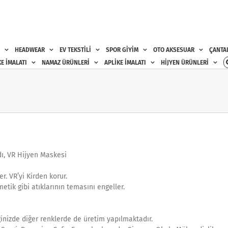
HEADWEAR
EV TEKSTİLİ
SPOR GİYİM
OTO AKSESUAR
ÇANTA
E İMALATI
NAMAZ ÜRÜNLERİ
APLİKE İMALATI
HİJYEN ÜRÜNLERİ
dı, VR Hijyen Maskesi
r. VR’yi Kirden korur.
metik gibi atıklarının temasını engeller.
inizde diğer renklerde de üretim yapılmaktadır.