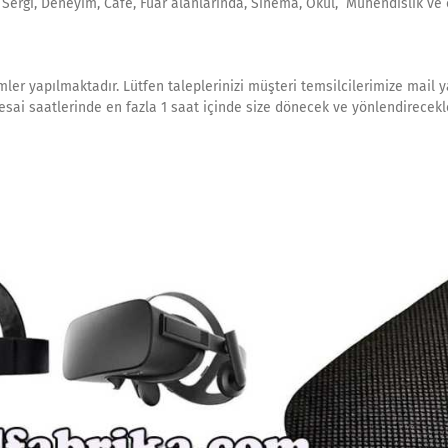
, Sergi, Deneyim, Cafe, Fuar alanlarında, Sinema, Okul, Mühendislik ve 
mler yapılmaktadır. Lütfen taleplerinizi müşteri temsilcilerimize mail y
esai saatlerinde en fazla 1 saat içinde size dönecek ve yönlendirecekle