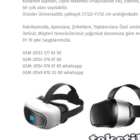
Kullanım alanları, Oyun makinesi (PlayStation VR), Etkinlik
bir çok alan sayılabilir.
Ürünler Üniversaldir, yaklaşık 21/22×11/12 cm aralığındadır.
Fabrikamızda, Ajanslara, Şirketlere, Toptancılara Özel üreti
iletiniz. Müşteri temsilcilerimiz yoğunluk durumuna göre m
01 10 pbx Saygılarımızla.
GSM :0533 377 63 50
GSM :0554 576 67 86
GSM: 0554 576 67 85 whatsapp
GSM :0549 810 02 00 whatsapp