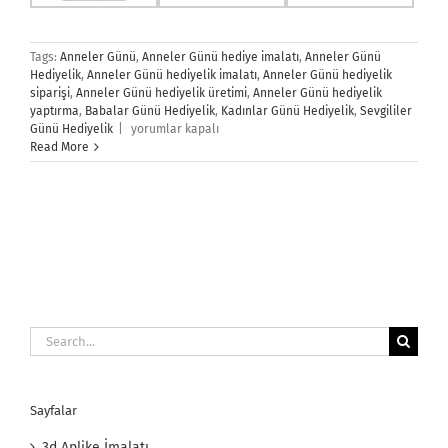
Tags:
Anneler Günü
,
Anneler Günü hediye imalatı
,
Anneler Günü
Hediyelik
,
Anneler Günü hediyelik imalatı
,
Anneler Günü hediyelik
siparişi
,
Anneler Günü hediyelik üretimi
,
Anneler Günü hediyelik
yaptırma
,
Babalar Günü Hediyelik
,
Kadınlar Günü Hediyelik
,
Sevgililer
Anneler
Günü Hediyelik
|
yorumlar kapalı
Günü
Read More
Hediyelik
için
Search
for:
Sayfalar
3d Aplike İmalatı