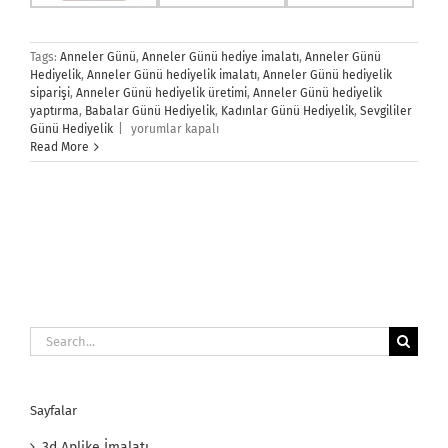
Tags:
Anneler Günü
,
Anneler Günü hediye imalatı
,
Anneler Günü
Hediyelik
,
Anneler Günü hediyelik imalatı
,
Anneler Günü hediyelik
siparişi
,
Anneler Günü hediyelik üretimi
,
Anneler Günü hediyelik
yaptırma
,
Babalar Günü Hediyelik
,
Kadınlar Günü Hediyelik
,
Sevgililer
Anneler
Günü Hediyelik
|
yorumlar kapalı
Günü
Read More
Hediyelik
için
Search
for:
Sayfalar
3d Aplike İmalatı