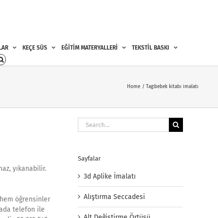
LAR
KEÇE SÜS
EĞİTİM MATERYALLERİ
TEKSTİL BASKI
Home
Tag:
bebek kitabı imalatı
Search
for:
Sayfalar
z, yıkanabilir.
3d Aplike İmalatı
Alıştırma Seccadesi
r hem öğrensinler
ada telefon ile
Alt Değiştirme Örtüsü