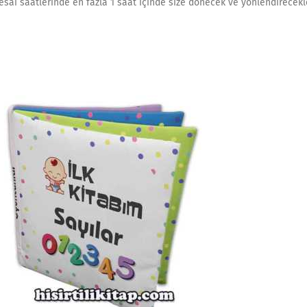
sai saatlerinde en fazla 1 saat içinde size dönecek ve yönlendirecekle