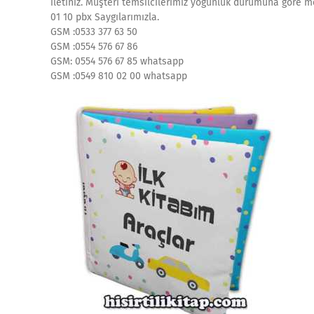
iletiniz. Müşteri temsilcilerimiz yoğunluk durumuna göre me
01 10 pbx Saygılarımızla.
GSM :0533 377 63 50
GSM :0554 576 67 86
GSM: 0554 576 67 85 whatsapp
GSM :0549 810 02 00 whatsapp