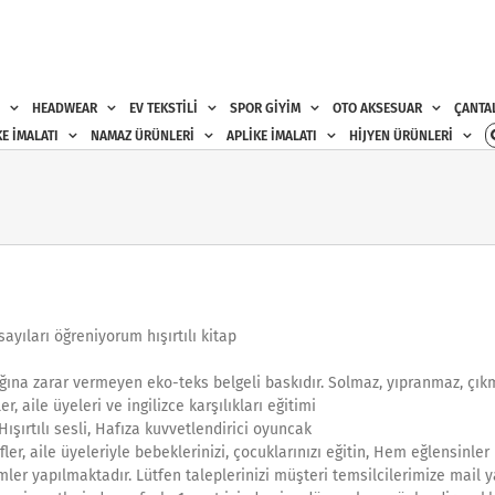
HEADWEAR
EV TEKSTİLİ
SPOR GİYİM
OTO AKSESUAR
ÇANTA
E İMALATI
NAMAZ ÜRÜNLERİ
APLİKE İMALATI
HİJYEN ÜRÜNLERİ
yıları öğreniyorum hışırtılı kitap
ğına zarar vermeyen eko-teks belgeli baskıdır. Solmaz, yıpranmaz, çıkma
r, aile üyeleri ve ingilizce karşılıkları eğitimi
 Hışırtılı sesli, Hafıza kuvvetlendirici oyuncak
rfler, aile üyeleriyle bebeklerinizi, çocuklarınızı eğitin, Hem eğlensinle
mler yapılmaktadır. Lütfen taleplerinizi müşteri temsilcilerimize mail y