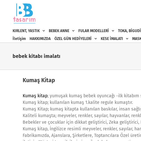
Skip
to
content
KIRLENT, YASTIK
BEBEK ANNE
FULAR MODELLERİ
TOKA, BİGUDİ
İletişim
HAKKIMIZDA
ÖZEL GÜN HEDİYELERİ
KESE İMALATI
MASK
bebek kitabı imalatı
Kumaş Kitap
Kumaş kitap
; yumuşak kumaş bebek oyuncağı -ilk kitabım sa
Kumaş kitap; kullanılan kumaş 1.kalite regule kumaştır.
Kumaş Kitap; kumaş kitapta kullanılan baskılar, insan sağlı
Kaliteli kumaşta; meyveler, renkler, sayılar, hayvanlar, renkle
Bebekler ve çocuklar için dikkat geliştirici, Zeka geliştirici,
Kumaş kitap, İngilizce resimli meyveler, renkler, sayılar, ha
Fabrikamızda, Ajanslara, Şirketlere, Toptancılara Özel üreti