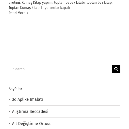
üretimi
,
Kumaş Kitap yapımı
,
toptan bebek kitabı
,
toptan bez kitap
,
Kumaş
Toptan Kumaş kitap
|
yorumlar kapalı
Kitap
Read More
için
Search
for:
Sayfalar
3d Aplike İmalatı
Alıştırma Seccadesi
Alt Değiştirme Örtüsü