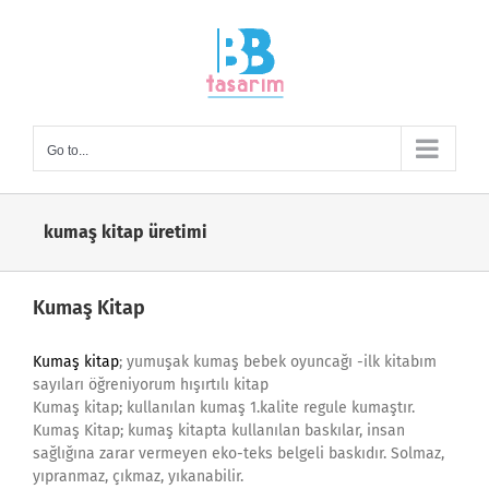
Skip
to
content
Go to...
kumaş kitap üretimi
Kumaş Kitap
Kumaş kitap
; yumuşak kumaş bebek oyuncağı -ilk kitabım
sayıları öğreniyorum hışırtılı kitap
Kumaş kitap; kullanılan kumaş 1.kalite regule kumaştır.
Kumaş Kitap; kumaş kitapta kullanılan baskılar, insan
sağlığına zarar vermeyen eko-teks belgeli baskıdır. Solmaz,
yıpranmaz, çıkmaz, yıkanabilir.