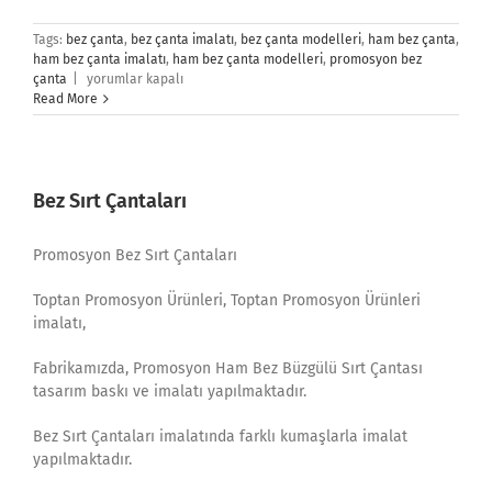
Tags:
bez çanta
,
bez çanta imalatı
,
bez çanta modelleri
,
ham bez çanta
,
ham bez çanta imalatı
,
ham bez çanta modelleri
,
promosyon bez
Bez
çanta
|
yorumlar kapalı
Çanta
Read More
İmalatı
için
Bez Sırt Çantaları
Promosyon Bez Sırt Çantaları
Toptan Promosyon Ürünleri, Toptan Promosyon Ürünleri
imalatı,
Fabrikamızda, Promosyon Ham Bez Büzgülü Sırt Çantası
tasarım baskı ve imalatı yapılmaktadır.
Bez Sırt Çantaları imalatında farklı kumaşlarla imalat
yapılmaktadır.