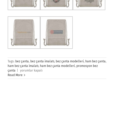
Tags:
bez çanta
,
bez çanta imalatı
,
bez çanta modelleri
,
ham bez çanta
,
ham bez çanta imalatı
,
ham bez çanta modelleri
,
promosyon bez
Bez
çanta
|
yorumlar kapalı
Sırt
Read More
Çantaları
için