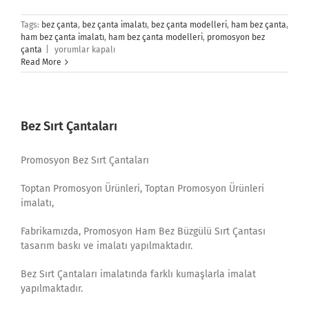
Tags:
bez çanta
,
bez çanta imalatı
,
bez çanta modelleri
,
ham bez çanta
,
ham bez çanta imalatı
,
ham bez çanta modelleri
,
promosyon bez
Bez
çanta
|
yorumlar kapalı
Çanta
Read More
İmalatı
için
Bez Sırt Çantaları
Promosyon Bez Sırt Çantaları
Toptan Promosyon Ürünleri, Toptan Promosyon Ürünleri
imalatı,
Fabrikamızda, Promosyon Ham Bez Büzgülü Sırt Çantası
tasarım baskı ve imalatı yapılmaktadır.
Bez Sırt Çantaları imalatında farklı kumaşlarla imalat
yapılmaktadır.