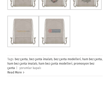
Tags:
bez çanta
,
bez çanta imalatı
,
bez çanta modelleri
,
ham bez çanta
,
ham bez çanta imalatı
,
ham bez çanta modelleri
,
promosyon bez
Bez
çanta
|
yorumlar kapalı
Sırt
Read More
Çantaları
için