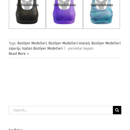
Tags:
Büstiyer Modelleri
,
Büstiyer Modelleri imalatı
,
Büstiyer Modelleri
Büstiyer
siparişi
,
toptan Büstiyer Modelleri
|
yorumlar kapalı
Modelleri
Read More
için
Search
for: