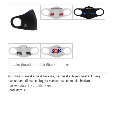
#maske #maskeimalatı #baskılımaske
Tags:
baskılı maske
,
baskılımaske
,
bez maske
,
biyeli maske
,
kumaş
maske
,
lastikli maske
,
logolu maske
,
maske
,
maske imalatı
,
Kumaş
maskeimalatı
|
yorumlar kapalı
Maske
Read More
İmalatı
için