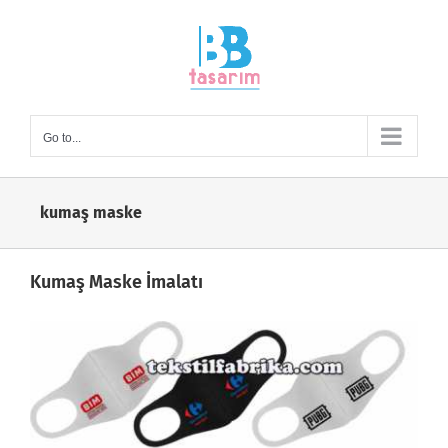
Skip
to
content
Go to...
kumaş maske
Kumaş Maske İmalatı