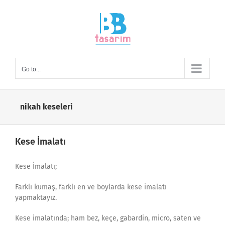
Skip
to
content
Go to...
nikah keseleri
Kese İmalatı
Kese İmalatı;
Farklı kumaş, farklı en ve boylarda kese imalatı
yapmaktayız.
Kese imalatında; ham bez, keçe, gabardin, micro, saten ve