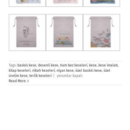
Tags:
baskılı kese
,
desenli kese
,
ham bez keseleri
,
kese
,
kese imalatı
,
kitap keseleri
,
nikah keseleri
,
nişan kese
,
özel baskılı kese
,
özel
Kese
üretim kese
,
terlik keseleri
|
yorumlar kapalı
İmalatı
Read More
için