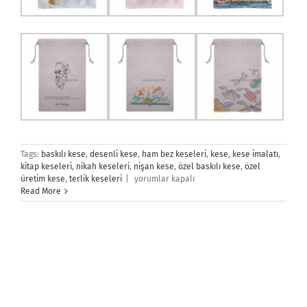
Tags:
baskılı kese
,
desenli kese
,
ham bez keseleri
,
kese
,
kese imalatı
,
kitap keseleri
,
nikah keseleri
,
nişan kese
,
özel baskılı kese
,
özel
Kese
üretim kese
,
terlik keseleri
|
yorumlar kapalı
İmalatı
Read More
için