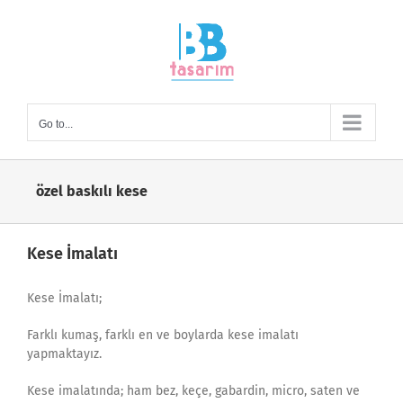
Skip
to
content
Go to...
özel baskılı kese
Kese İmalatı
Kese İmalatı;
Farklı kumaş, farklı en ve boylarda kese imalatı
yapmaktayız.
Kese imalatında; ham bez, keçe, gabardin, micro, saten ve