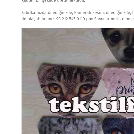
kaliteli bir şekilde üretilmektedir.
Fabrikamızda dilediğinizde, Kameralı kesim, dilediğinizde, 
ile ulaşabilirsiniz. 90 212 545 0110 pbx Saygılarımızla dems