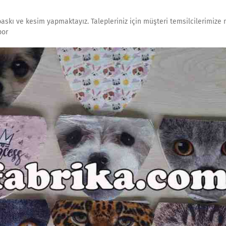
baskı ve kesim yapmaktayız. Talepleriniz için müşteri temsilcilerimize
por