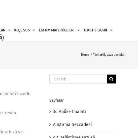
LAR
KEÇE SÜS
EĞİTİM MATERYALLERİ
TEKSTİL BASKI
Home
Tag:
terlik saya baskıları
Search
for:
esenleri lazerle
Sayfalar
3d Aplike İmalatı
nar kesim
Alıştırma Seccadesi
niz hızlı ve
Alt Değiştirme Örtüsü