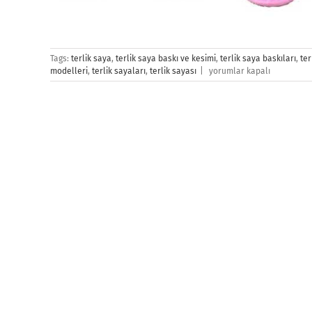
Tags:
terlik saya
,
terlik saya baskı ve kesimi
,
terlik saya baskıları
,
ter
Terlik
modelleri
,
terlik sayaları
,
terlik sayası
|
yorumlar kapalı
Saya
Baskı
için