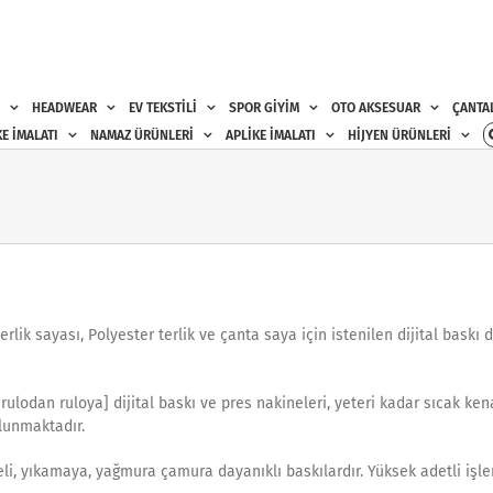
HEADWEAR
EV TEKSTİLİ
SPOR GİYİM
OTO AKSESUAR
ÇANTA
E İMALATI
NAMAZ ÜRÜNLERİ
APLİKE İMALATI
HİJYEN ÜRÜNLERİ
ik sayası, Polyester terlik ve çanta saya için istenilen dijital baskı d
[rulodan ruloya] dijital baskı ve pres nakineleri, yeteri kadar sıcak ke
lunmaktadır.
i, yıkamaya, yağmura çamura dayanıklı baskılardır. Yüksek adetli işleri