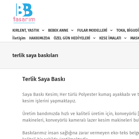
Skip
to
content
KIRLENT, YASTIK
BEBEK ANNE
FULAR MODELLERİ
TOKA, BİGUDİ
İletişim
HAKKIMIZDA
ÖZEL GÜN HEDİYELERİ
KESE İMALATI
MASK
terlik saya baskıları
Terlik Saya Baskı
Saya Baskı Kesim; Her türlü Polyester kumaş ayakkabı ve terl
kesim işlerini yapmaktayız.
Üretim bandımızda hızlı ve kaliteli üretim için, konveyörlü 
makineleri, konveyörlü kameralı lazer kesim makineleri bu
Baskılarımız insan sağlığına zarar vermeyen eko-teks belgel