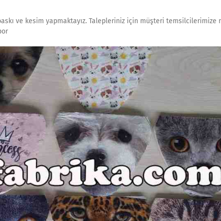
baskı ve kesim yapmaktayız. Talepleriniz için müşteri temsilcilerimize
por