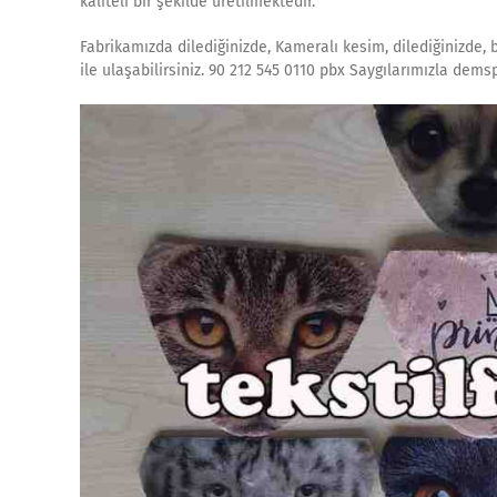
kaliteli bir şekilde üretilmektedir.
Fabrikamızda dilediğinizde, Kameralı kesim, dilediğinizde, 
ile ulaşabilirsiniz. 90 212 545 0110 pbx Saygılarımızla dems