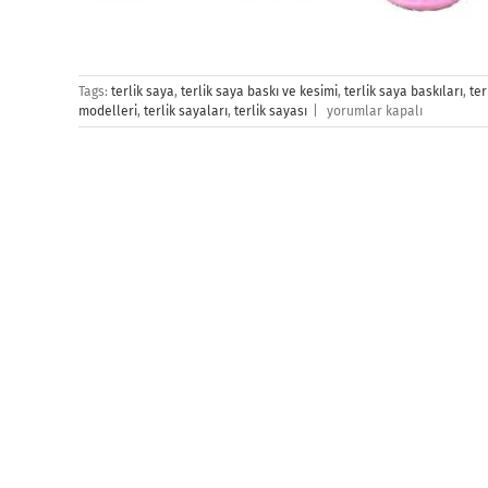
Tags:
terlik saya
,
terlik saya baskı ve kesimi
,
terlik saya baskıları
,
ter
Terlik
modelleri
,
terlik sayaları
,
terlik sayası
|
yorumlar kapalı
Saya
Baskı
için