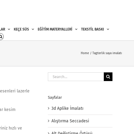
LAR
KEÇE SÜS
EĞİTİM MATERYALLERİ
TEKSTİL BASKI
Home
Tag:
terlik saya imalatı
Search
for:
esenleri lazerle
Sayfalar
3d Aplike İmalatı
nar kesim
Alıştırma Seccadesi
niz hızlı ve
Alt Değiştirme Örtüsü