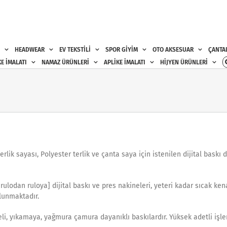
HEADWEAR
EV TEKSTİLİ
SPOR GİYİM
OTO AKSESUAR
ÇANTA
E İMALATI
NAMAZ ÜRÜNLERİ
APLİKE İMALATI
HİJYEN ÜRÜNLERİ
ik sayası, Polyester terlik ve çanta saya için istenilen dijital baskı d
[rulodan ruloya] dijital baskı ve pres nakineleri, yeteri kadar sıcak ke
lunmaktadır.
i, yıkamaya, yağmura çamura dayanıklı baskılardır. Yüksek adetli işleri