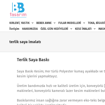
Skip
to
content
KIRLENT, YASTIK
BEBEK ANNE
FULAR MODELLERİ
TOKA, BİGUDİ
İletişim
HAKKIMIZDA
ÖZEL GÜN HEDİYELERİ
KESE İMALATI
MASK
terlik saya imalatı
Terlik Saya Baskı
Saya Baskı Kesim; Her türlü Polyester kumaş ayakkabı ve terl
kesim işlerini yapmaktayız.
Üretim bandımızda hızlı ve kaliteli üretim için, konveyörlü 
makineleri, konveyörlü kameralı lazer kesim makineleri bu
Baskılarımız insan sağlığına zarar vermeyen eko-teks belgel