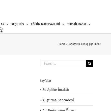
LAR
KEÇE SÜS
EĞİTİM MATERYALLERİ
TEKSTİL BASKI
Home
Tag:
baskılı kumaş şişe kılfları
Search
for:
Sayfalar
3d Aplike İmalatı
Alıştırma Seccadesi
Alt Değiştirme Örtüsü