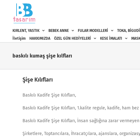
Skip
to
content
KIRLENT, YASTIK
BEBEK ANNE
FULAR MODELLERİ
TOKA, BİGUDİ
İletişim
HAKKIMIZDA
ÖZEL GÜN HEDİYELERİ
KESE İMALATI
MASK
baskılı kumaş şişe kılfları
Şişe Kılıfları
Baskılı Kadife Şişe Kılıfları,
Baskılı Kadife Şişe Kılıfları, 1.kalite regule, kadife, ham b
Baskılı Kadife Şişe Kılıfları, İnsan sağlığına zarar vermeyen
Şirketlere, Toptancılara, İhracatçılara, ajanslara, organiza