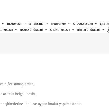
HEADWEAR
EV TEKSTİLİ
SPOR GİYİM
OTO AKSESUAR
ÇANTA
E İMALATI
NAMAZ ÜRÜNLERİ
APLİKE İMALATI
HİJYEN ÜRÜNLERİ
ez ve diğer kumaşlardan,
 eko-teks belgeli baskı,
syon şirketlerine Toplu ve uygun imalat yapılmaktadır.