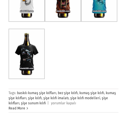
Tags:
baskılı kumaş şişe kılfları
,
bez şişe kılıfı
,
kumaş şişe kılıfı
,
kumaş
şişe kılıfları
,
şişe kılıfı
,
şişe kılıfı imalatı
,
şişe kılıfı modelleri
,
şişe
Şişe
kılıfları
,
şişe sunum kılıfı
|
yorumlar kapalı
Kılıfları
Read More
için