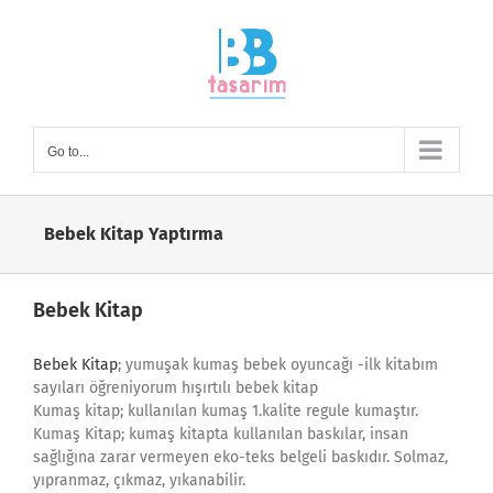
Skip
to
content
Go to...
Bebek Kitap Yaptırma
Bebek Kitap
Bebek Kitap
; yumuşak kumaş bebek oyuncağı -ilk kitabım
sayıları öğreniyorum hışırtılı bebek kitap
Kumaş kitap; kullanılan kumaş 1.kalite regule kumaştır.
Kumaş Kitap; kumaş kitapta kullanılan baskılar, insan
sağlığına zarar vermeyen eko-teks belgeli baskıdır. Solmaz,
yıpranmaz, çıkmaz, yıkanabilir.