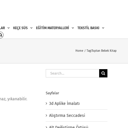
LAR
KEÇE SÜS
EĞİTİM MATERYALLERİ
TEKSTİL BASKI
Home
Tag:
Toptan Bebek Kitap
Search
for:
Sayfalar
z, yıkanabilir.
3d Aplike İmalatı
Alıştırma Seccadesi
Alt Değiştirme Örtüsü