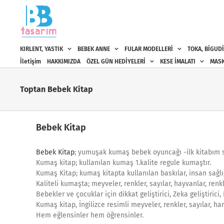
Skip
to
content
KIRLENT, YASTIK
BEBEK ANNE
FULAR MODELLERİ
TOKA, BİGUDİ
İletişim
HAKKIMIZDA
ÖZEL GÜN HEDİYELERİ
KESE İMALATI
MASK
Toptan Bebek Kitap
Bebek Kitap
Bebek Kitap
; yumuşak kumaş bebek oyuncağı -ilk kitabım sa
Kumaş kitap; kullanılan kumaş 1.kalite regule kumaştır.
Kumaş Kitap; kumaş kitapta kullanılan baskılar, insan sağlı
Kaliteli kumaşta; meyveler, renkler, sayılar, hayvanlar, renkle
Bebekler ve çocuklar için dikkat geliştirici, Zeka geliştirici,
Kumaş kitap, İngilizce resimli meyveler, renkler, sayılar, harf
Hem eğlensinler hem öğrensinler.