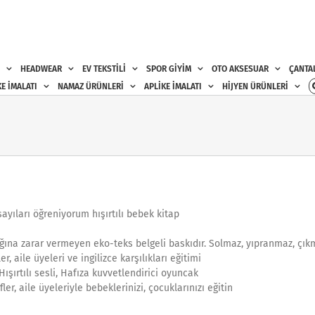
HEADWEAR
EV TEKSTİLİ
SPOR GİYİM
OTO AKSESUAR
ÇANTA
E İMALATI
NAMAZ ÜRÜNLERİ
APLİKE İMALATI
HİJYEN ÜRÜNLERİ
yıları öğreniyorum hışırtılı bebek kitap
ğına zarar vermeyen eko-teks belgeli baskıdır. Solmaz, yıpranmaz, çıkma
r, aile üyeleri ve ingilizce karşılıkları eğitimi
 Hışırtılı sesli, Hafıza kuvvetlendirici oyuncak
ler, aile üyeleriyle bebeklerinizi, çocuklarınızı eğitin