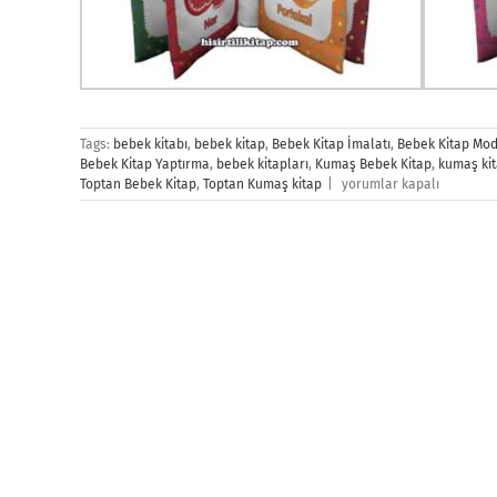
Tags:
bebek kitabı
,
bebek kitap
,
Bebek Kitap İmalatı
,
Bebek Kitap Mod
Bebek Kitap Yaptırma
,
bebek kitapları
,
Kumaş Bebek Kitap
,
kumaş ki
Bebek
Toptan Bebek Kitap
,
Toptan Kumaş kitap
|
yorumlar kapalı
Kitap
için