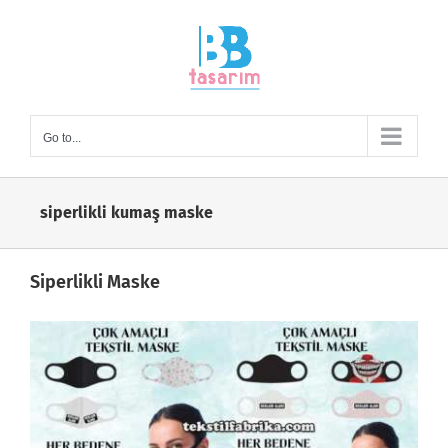
Skip
to
content
Go to...
siperlikli kumaş maske
Siperlikli Maske