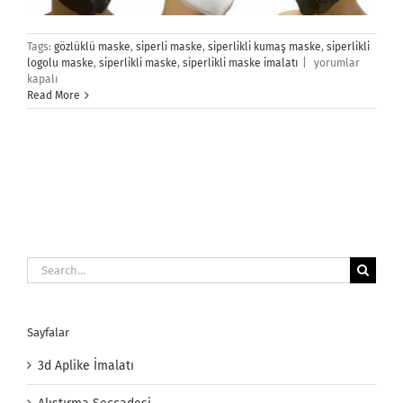
Tags:
gözlüklü maske
,
siperli maske
,
siperlikli kumaş maske
,
siperlikli
Siperlikli
logolu maske
,
siperlikli maske
,
siperlikli maske imalatı
|
yorumlar
Maske
kapalı
için
Read More
Search
for:
Sayfalar
3d Aplike İmalatı